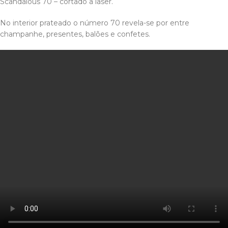
Scandalous 70 – cortado a laser.
No interior prateado o número 70 revela-se por entre
champanhe, presentes, balões e confetes.