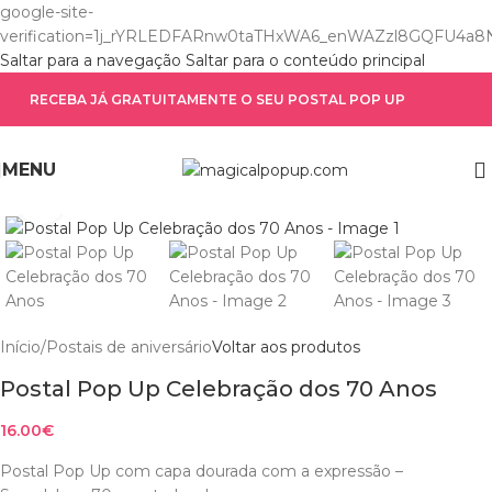
google-site-
verification=1j_rYRLEDFARnw0taTHxWA6_enWAZzl8GQFU4a8
Saltar para a navegação
Saltar para o conteúdo principal
RECEBA JÁ GRATUITAMENTE O SEU POSTAL POP UP
Ver vídeo
MENU
Clique para ampliar
Início
/
Postais de aniversário
Voltar aos produtos
Postal Pop Up Celebração dos 70 Anos
16.00
€
Postal Pop Up com capa dourada com a expressão –