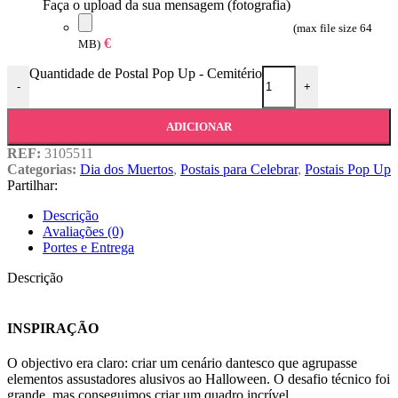
Faça o upload da sua mensagem (fotografia)
(max file size 64
€
MB)
Quantidade de Postal Pop Up - Cemitério
-
+
ADICIONAR
REF:
3105511
Categorias:
Dia dos Muertos
,
Postais para Celebrar
,
Postais Pop Up
Partilhar:
Descrição
Avaliações (0)
Portes e Entrega
Descrição
INSPIRAÇÃO
O objectivo era claro: criar um cenário dantesco que agrupasse
elementos assustadores alusivos ao Halloween. O desafio técnico foi
grande, mas conseguimos criar um quadro incrível.