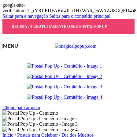
google-site-
verification=1j_rYRLEDFARnw0taTHxWA6_enWAZzl8GQFU4a
Saltar para a navegação
Saltar para o conteúdo principal
RECEBA JÁ GRATUITAMENTE O SEU POSTAL POP UP
MENU
Clique para ampliar
Início
/
Postais para Celebrar
/
Dia dos Muertos