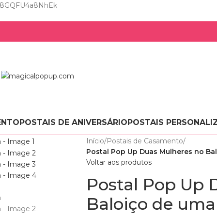
Zzl8GQFU4a8NhEk
ENTO
POSTAIS DE ANIVERSÁRIO
POSTAIS PERSONALI
Início
/
Postais de Casamento
/
Postal Pop Up Duas Mulheres no Ba
Voltar aos produtos
Postal Pop Up 
Baloiço de um