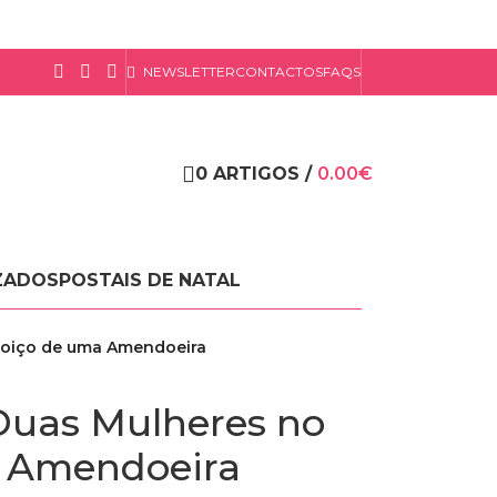
NEWSLETTER
CONTACTOS
FAQS
0
ARTIGOS
/
0.00
€
ZADOS
POSTAIS DE NATAL
loiço de uma Amendoeira
Duas Mulheres no
a Amendoeira