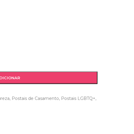
DICIONAR
ureza
,
Postais de Casamento
,
Postais LGBTQ+
,