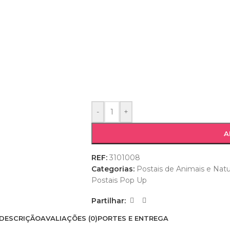
-
+
A
REF:
3101008
Categorias:
Postais de Animais e Nat
Postais Pop Up
Partilhar:
DESCRIÇÃO
AVALIAÇÕES (0)
PORTES E ENTREGA