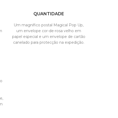
QUANTIDADE
Um magnífico postal Magical Pop Up,
m
um envelope cor-de-rosa velho em
papel especial e um envelope de cartão
canelado para protecção na expedição.
ço
e
e,
om