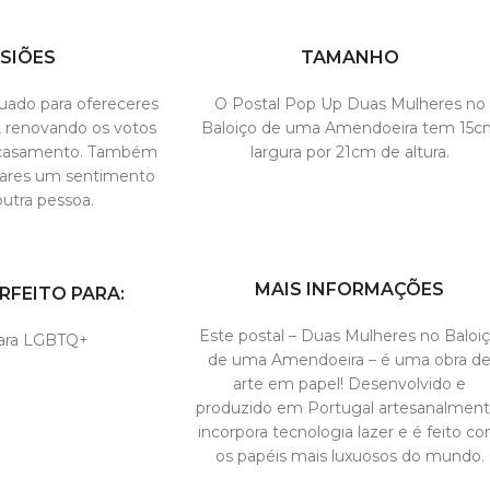
SIÕES
TAMANHO
uado para ofereceres
O Postal Pop Up Duas Mulheres no
, renovando os votos
Baloiço de uma Amendoeira tem 15c
 casamento. Também
largura por 21cm de altura.
sares um sentimento
utra pessoa.
MAIS INFORMAÇÕES
RFEITO PARA:
Este postal – Duas Mulheres no Baloi
para LGBTQ+
de uma Amendoeira – é uma obra d
arte em papel! Desenvolvido e
produzido em Portugal artesanalment
incorpora tecnologia lazer e é feito c
os papéis mais luxuosos do mundo.