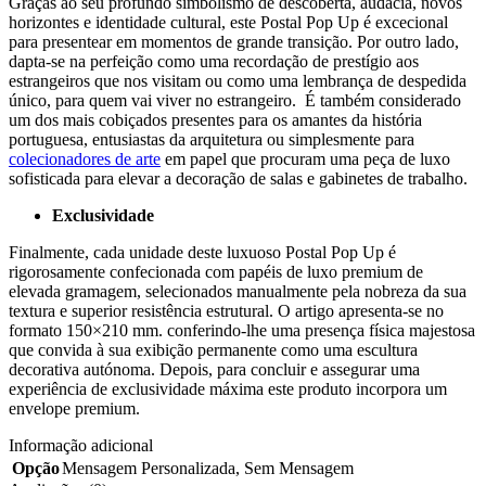
Graças ao seu profundo simbolismo de descoberta, audácia, novos
horizontes e identidade cultural, este Postal Pop Up é excecional
para presentear em momentos de grande transição. Por outro lado,
dapta-se na perfeição como uma recordação de prestígio aos
estrangeiros que nos visitam ou como uma lembrança de despedida
único, para quem vai viver no estrangeiro. É também considerado
um dos mais cobiçados presentes para os amantes da história
portuguesa, entusiastas da arquitetura ou simplesmente para
colecionadores de arte
em papel que procuram uma peça de luxo
sofisticada para elevar a decoração de salas e gabinetes de trabalho.
Exclusividade
Finalmente, cada unidade deste luxuoso Postal Pop Up é
rigorosamente confecionada com papéis de luxo premium de
elevada gramagem, selecionados manualmente pela nobreza da sua
textura e superior resistência estrutural. O artigo apresenta-se no
formato 150×210 mm. conferindo-lhe uma presença física majestosa
que convida à sua exibição permanente como uma escultura
decorativa autónoma. Depois, para concluir e assegurar uma
experiência de exclusividade máxima este produto incorpora um
envelope premium.
Informação adicional
Opção
Mensagem Personalizada
,
Sem Mensagem