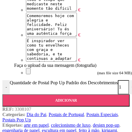
€
€
€
Faça o upload da sua mensagem (fotografia)
(max file size 64 MB)
Quantidade de Postal Pop Up Padrão dos Descobrimentos
-
ADICIONAR
REF:
3308107
Categorias:
Dia do Pai
,
Postais de Portugal
,
Postais Especiais
,
Postais Pop Up
Etiquetas:
arte em papel
,
colecionismo de luxo
,
design pop-up
,
engenharia de papel
,
escultura em papel
,
feito à mão
,
kirigami
,