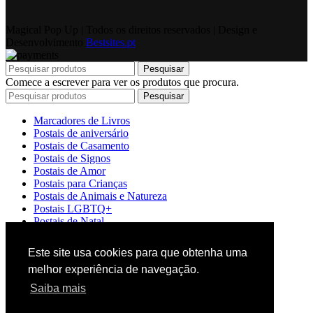
Magical Pop Up | Todos os direitos reservados | Design e
Desenvolvimento
Bestsites.pt
Pesquisar
Comece a escrever para ver os produtos que procura.
Pesquisar
Marcadores de Livros
Postais de aniversário
Postais de Casamento
Postais de Signos
Postais de Amor
Postais para Crianças
Postais de Animais e Natureza
Postais LGBTQ+
Postais de Natal
Iniciar sessão/registar
Este site usa cookies para que obtenha uma
Carrinho de compras
melhor experiência de navegação.
Fechar
Iniciar sessão
Saiba mais
Fechar