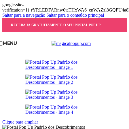
google-site-
verification=1j_rYRLEDFARnw0taTHxWA6_enWAZzl8GQFU4a
Saltar para a navegação
Saltar para o conteúdo principal
RECEBA JÁ GRATUITAMENTE O SEU POSTAL POP UP
MENU
Clique para ampliar