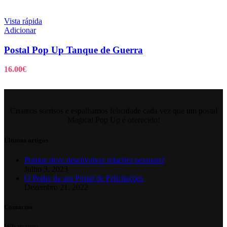
Vista rápida
Adicionar
Postal Pop Up Tanque de Guerra
16.00
€
Criamos sorrisos e espalhamos felicidade cada vez que um postal
Magical Pop Up é oferecido!
Últimos artigos
Porque deve desenvolver relações pessoais?
Julho 3, 2023
O Poder de um Postal de Felicitações
Dezembro 21, 2022
Contactos
Whatsapp: