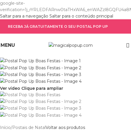
google-site-
verification=1j_rYRLEDFARnw0taTHxWA6_enWAZzl8GQFU4a8
Saltar para a navegação
Saltar para o conteúdo principal
RECEBA JÁ GRATUITAMENTE O SEU POSTAL POP UP
MENU
Ver vídeo
Clique para ampliar
Início
/
Postais de Natal
Voltar aos produtos