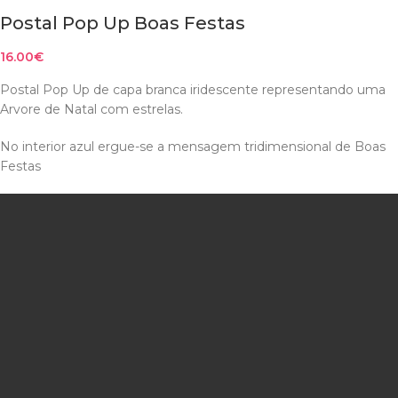
Postal Pop Up Boas Festas
16.00
€
Postal Pop Up de capa branca iridescente representando uma
Arvore de Natal com estrelas.
No interior azul ergue-se a mensagem tridimensional de Boas
Festas