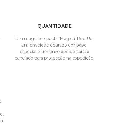
QUANTIDADE
m
Um magnífico postal Magical Pop Up,
um envelope dourado em papel
especial e um envelope de cartão
canelado para protecção na expedição.
a
e,
om