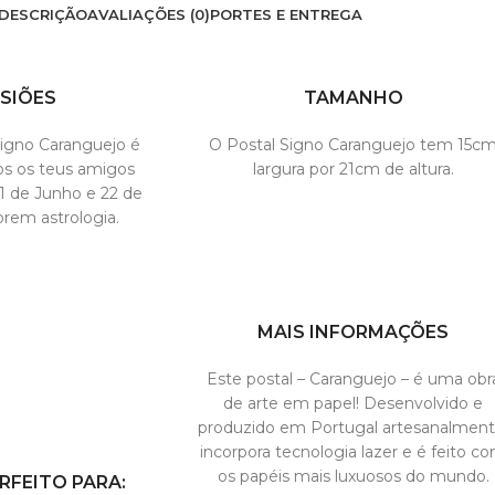
DESCRIÇÃO
AVALIAÇÕES (0)
PORTES E ENTREGA
SIÕES
TAMANHO
Signo Caranguejo é
O Postal Signo Caranguejo tem 15c
os os teus amigos
largura por 21cm de altura.
1 de Junho e 22 de
rem astrologia.
MAIS INFORMAÇÕES
Este postal – Caranguejo – é uma obr
de arte em papel! Desenvolvido e
produzido em Portugal artesanalment
incorpora tecnologia lazer e é feito c
os papéis mais luxuosos do mundo.
RFEITO PARA: