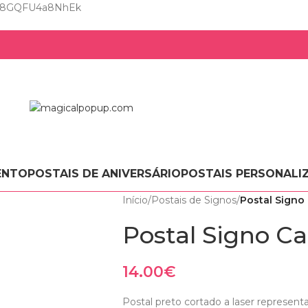
Zzl8GQFU4a8NhEk
ENTO
POSTAIS DE ANIVERSÁRIO
POSTAIS PERSONALI
Início
/
Postais de Signos
/
Postal Signo
Postal Signo C
14.00
€
Postal preto cortado a laser represen