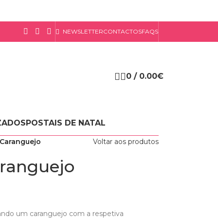
NEWSLETTER
CONTACTOS
FAQS
0
/
0.00
€
ZADOS
POSTAIS DE NATAL
 Caranguejo
Voltar aos produtos
aranguejo
tando um caranguejo com a respetiva