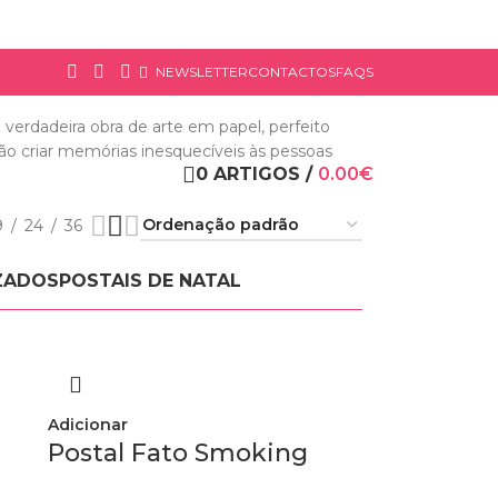
NEWSLETTER
CONTACTOS
FAQS
 verdadeira obra de arte em papel, perfeito
o criar memórias inesquecíveis às pessoas
0
ARTIGOS
/
0.00
€
9
24
36
ZADOS
POSTAIS DE NATAL
Adicionar
Postal Fato Smoking