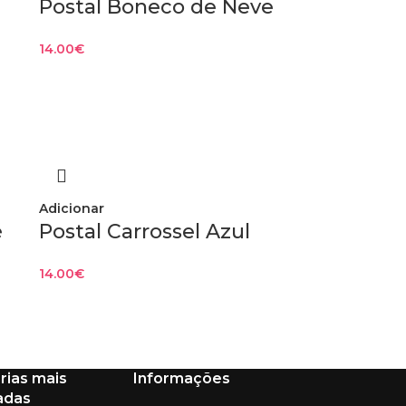
Postal Boneco de Neve
14.00
€
Adicionar
é
Postal Carrossel Azul
14.00
€
rias mais
Informações
adas