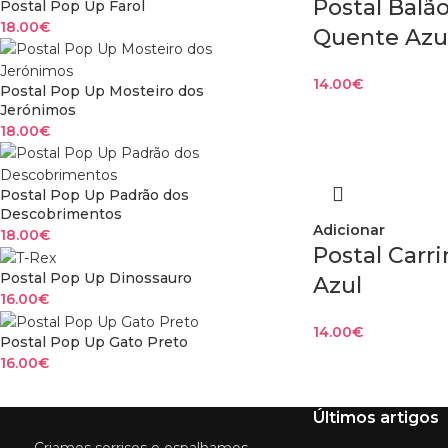
Postal Balã
Postal Pop Up Farol
18.00
€
Quente Azu
14.00
€
Postal Pop Up Mosteiro dos
Jerónimos
18.00
€
Postal Pop Up Padrão dos
Descobrimentos
Adicionar
18.00
€
Postal Carr
Postal Pop Up Dinossauro
Azul
16.00
€
14.00
€
Postal Pop Up Gato Preto
16.00
€
Últimos artigos