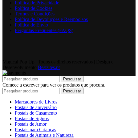
Política de Privacidade
Política de Cookies
Termos e Condições
Política de Devoluções e Reembolsos
Política de Envio
Perguntas Frequentes (FAQS)
Magical Pop Up | Todos os direitos reservados | Design e
Desenvolvimento
Bestsites.pt
Pesquisar
Comece a escrever para ver os produtos que procura.
Pesquisar
Marcadores de Livros
Postais de aniversário
Postais de Casamento
Postais de Signos
Postais de Amor
Postais para Crianças
Postais de Animais e Natureza