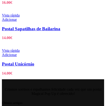
16.00
€
Vista rápida
Adicionar
Postal Sapatilhas de Bailarina
14.00
€
Vista rápida
Adicionar
Postal Unicórnio
14.00
€
Criamos sorrisos e espalhamos felicidade cada vez que um postal
Magical Pop Up é oferecido!
Últimos artigos