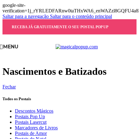
google-site-
verification=1j_rYRLEDFARnw0taTHxWA6_enWAZzl8GQFU4a
Saltar para a navegação
Saltar para o conteúdo principal
RECEBA JÁ GRATUITAMENTE O SEU POSTAL POP UP
MENU
Nascimentos e Batizados
Fechar
Todos os Postais
Descontos Mágicos
Postais Pop Up
Postais Lasercut
Marcadores de Livros
Postais de Amor
Postais de Natal